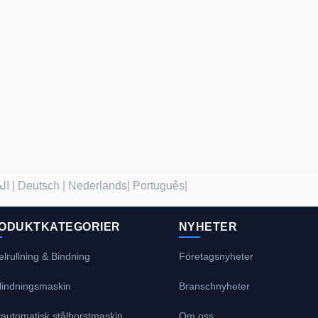
العربية |
Deutsch |
Nederlands|
Português|
ODUKTKATEGORIER
NYHETER
lrullning & Bindning
Företagsnyheter
plindningsmaskin
Branschnyheter
automatisk stålborstmaskin
Om oss