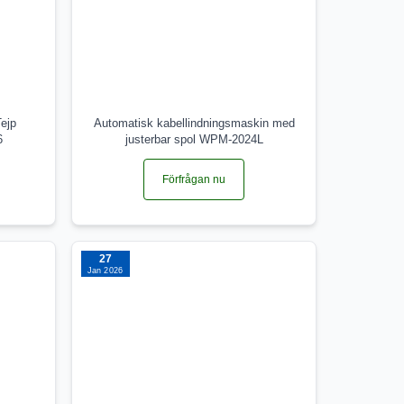
ejp
Automatisk kabellindningsmaskin med
6
justerbar spol WPM-2024L
Förfrågan nu
27
Jan 2026