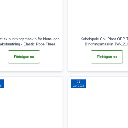
tisk buntningsmaskin för blom- och
Kabelspole Coil Plast OPP T
aksbuntning - Elastic Rope Thread
Bindningsmaskin JW-121
ng Type Packing Machine JW-ERTB
Förfrågan nu
Förfrågan nu
27
26
Jan 2026