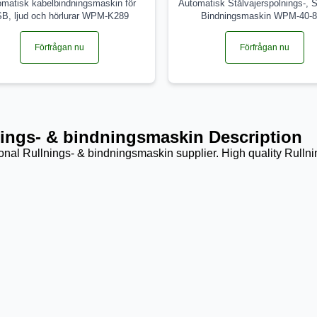
omatisk kabelbindningsmaskin för
Automatisk Stålvajerspolnings-, S
B, ljud och hörlurar WPM-K289
Bindningsmaskin WPM-40-
Förfrågan nu
Förfrågan nu
ings- & bindningsmaskin Description
onal Rullnings- & bindningsmaskin supplier. High quality Rulln