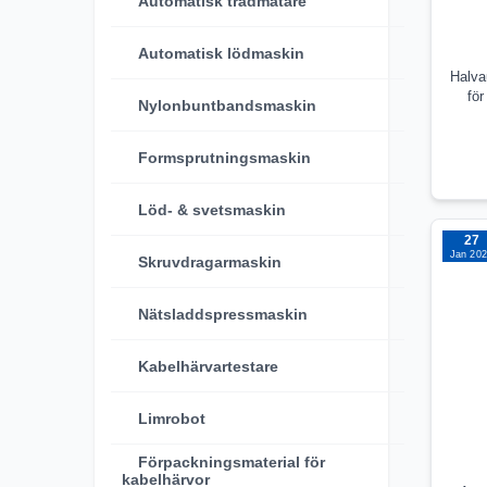
Automatisk trådmatare
Automatisk lödmaskin
Halva
fö
Nylonbuntbandsmaskin
Formsprutningsmaskin
Löd- & svetsmaskin
27
Jan 20
Skruvdragarmaskin
Nätsladdspressmaskin
Kabelhärvartestare
Limrobot
Förpackningsmaterial för
kabelhärvor