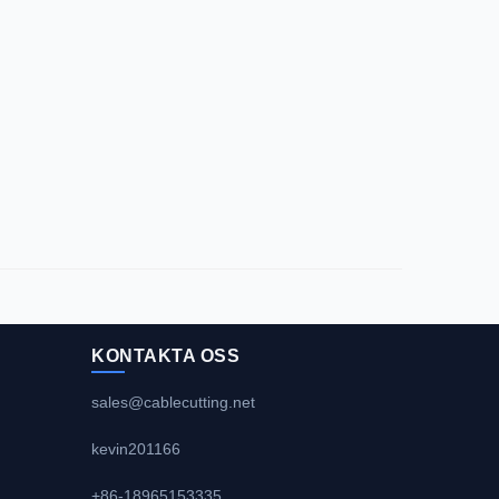
KONTAKTA OSS
sales@cablecutting.net
kevin201166
+86-18965153335