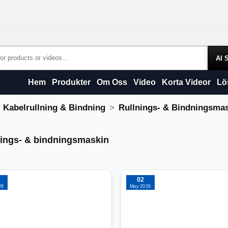
Products
Hem
Produkter
Om Oss
Video
Korta Videor
Lö
Kabelrullning & Bindning
Rullnings- & Bindningsma
nings- & bindningsmaskin
nings- & bindningsmaskin
02
26
May 2026