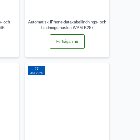
s- och
Automatisk iPhone-datakabellindnings- och
24B
bindningsmaskin WPM-K287
Förfrågan nu
27
Jan 2026