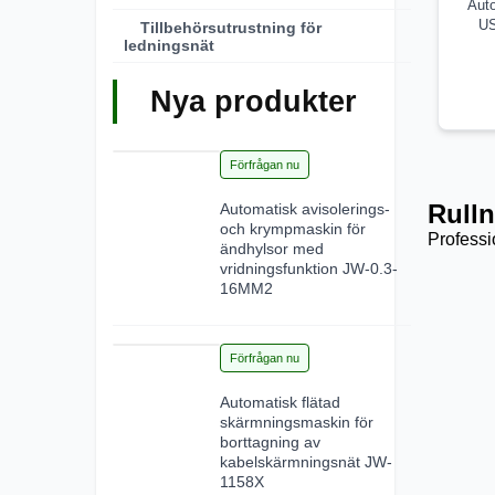
Aut
US
Tillbehörsutrustning för
ledningsnät
Nya produkter
28
Förfrågan nu
Jun 2026
Rulln
Automatisk avisolerings-
och krympmaskin för
Professi
ändhylsor med
vridningsfunktion JW-0.3-
16MM2
15
Förfrågan nu
Jun 2026
Automatisk flätad
skärmningsmaskin för
borttagning av
kabelskärmningsnät JW-
1158X