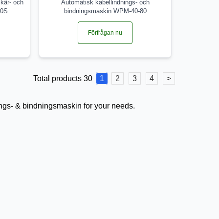
kär- och
Automatisk kabellindnings- och
80S
bindningsmaskin WPM-40-80
Förfrågan nu
Total products 30
1
2
3
4
>
ings- & bindningsmaskin for your needs.