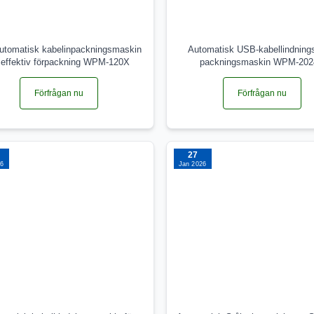
utomatisk kabelinpackningsmaskin
Automatisk USB-kabellindning
r effektiv förpackning WPM-120X
packningsmaskin WPM-20
Förfrågan nu
Förfrågan nu
27
26
Jan 2026