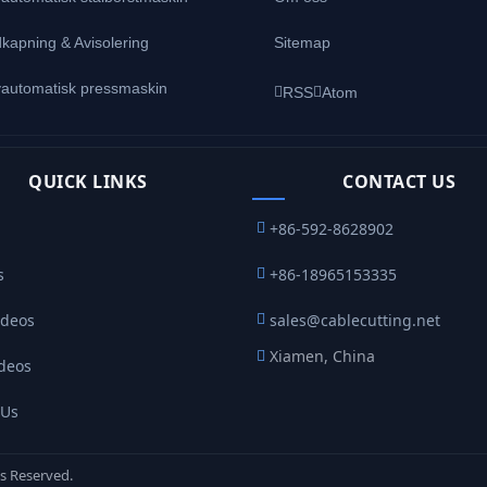
kapning & Avisolering
Sitemap
vautomatisk pressmaskin
RSS
Atom
QUICK LINKS
CONTACT US
+86-592-8628902
s
+86-18965153335
ideos
sales@cablecutting.net
Xiamen, China
ideos
 Us
s Reserved.