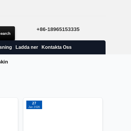
+86-18965153335
sning
Ladda ner
Kontakta Oss
skin
27
Jan 2026