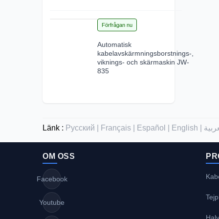
15
Förfrågan nu
Jun 2026
Automatisk
kabelavskärmningsborstnings-,
viknings- och skärmaskin JW-
835
Länk :
Русский |
Français |
Español |
English |
OM OSS
PR
Kabe
Facebook
Tej
Youtube
Halv