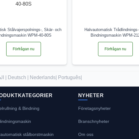
isk Stålvajerspolnings-, Skär- och
Halvautomatisk Trådlindnings
ndningsmaskin WPM-40-80S
Bindningsmaskin WPM-21
Förfrågan nu
Förfrågan nu
العربية |
Deutsch |
Nederlands|
Português|
ODUKTKATEGORIER
NYHETER
lrullning & Bindning
Företagsnyheter
plindningsmaskin
Branschnyheter
automatisk stålborstmaskin
Om oss