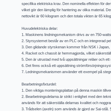
specifika elektriska krav. Den nominella effekten för de
vilket gör den lämplig för hantering av olika material.
nettovikt är 60 kilogram och den totala vikten är 65 kilo
Huvudelektriska delar:
1. Maskinens lindningsmekanism drivs av en 750-watts 
2. Styrsystemet består av en PLC och en integrerad pek
3. Den glidande styrskenan kommer från NSK i Japan, kä
4. Racket och chassit är hemmagjorda, vilket säkerställer
5. Den är utrustad med två uppsättningar reläer och e
6. Det finns också ett uppsättning strömförsörjningssyste
7. Ledningsmekanismen använder ett exempel på stegrack
Bearbetningsfixturdel:
1. Den viktiga monteringsplattan på denna maskin tillv
2. Bearbetningsdelarna är strikt i enlighet med den te
används för att säkerställa delarnas kvalitet och noggran
3. Trådselen (axeln) som används är gjord av Sai-stål.