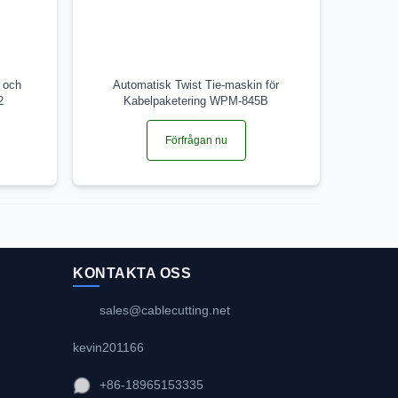
- och
Automatisk Twist Tie-maskin för
2
Kabelpaketering WPM-845B
Förfrågan nu
KONTAKTA OSS
sales@cablecutting.net
kevin201166
+86-18965153335