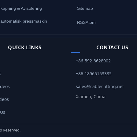
kapning & Avisolering
Sitemap
vautomatisk pressmaskin
RSS
Atom
QUICK LINKS
CONTACT US
+86-592-8628902
s
+86-18965153335
ideos
sales@cablecutting.net
Xiamen, China
ideos
 Us
s Reserved.