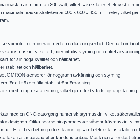
nna maskin är mindre än 800 watt, vilket säkerställer effektiv strömfö
 Den maximala maskinstorleken är 900 x 600 x 450 millimeter, vilket g
gram.
servomotor kombinerad med en reduceringsenhet. Denna kombination g
skärmsmaskin, vilket erbjuder intuitiv styrning och enkel användning
nt för sin höga kvalitet och hållbarhet.
 stabilitet och hållbarhet.
tt set OMRON-sensorer för noggrann avkänning och styrning.
m för att säkerställa stabil strömförsörjning.
 med reciprokata ledning, vilket ger effektiv ledningsuppställning.
erkas med en CNC-datorgong numerisk styrmaskin, vilket säkerställer 
kniska designen. Olika bearbetningsprocesser såsom fräsmaskin, slip
nhet. Efter bearbetning utförs klämning samt elektrisk installation och
 Storleken är anpassad efter kundens anbud. Maskinen är endast utrus