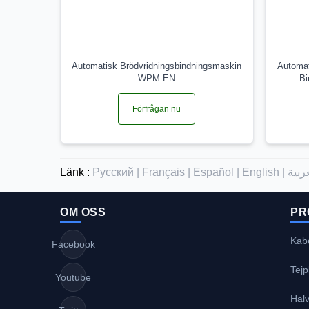
Automatisk Brödvridningsbindningsmaskin
Automat
WPM-EN
Bi
Förfrågan nu
Länk :
Русский |
Français |
Español |
English |
OM OSS
PR
Kabe
Facebook
Tej
Youtube
Halv